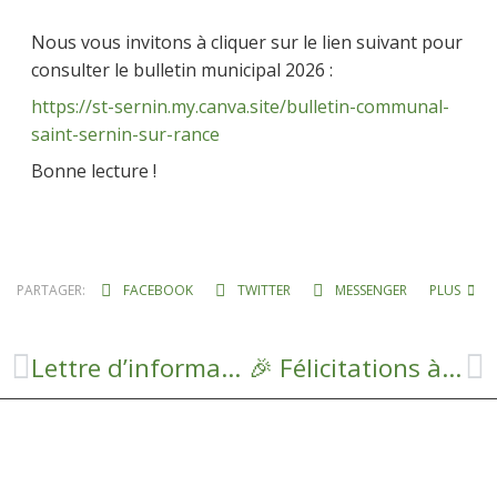
Nous vous invitons à cliquer sur le lien suivant pour
consulter le bulletin municipal 2026 :
https://st-sernin.my.canva.site/bulletin-communal-
saint-sernin-sur-rance
Bonne lecture !
PARTAGER:
FACEBOOK
TWITTER
MESSENGER
PLUS
Lettre d’information du Syndicat Mixte Tarn-Sourgues-Dourdou-Rance
🎉 Félicitations à Marielle ! 🎉